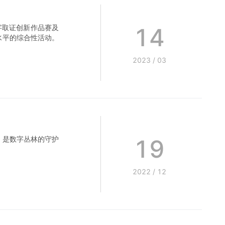
14
字取证创新作品赛及
水平的综合性活动。
2023
/
03
19
，是数字丛林的守护
2022
/
12