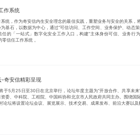
工作系统
作系统，作为奇安信内生安全理念的最佳实践，重塑业务与安全的关系，
份为基石，以数据为中心，通过“可信访问、工作空间、业务保护、动态策
信任的「一站式」数字化安全工作入口，构建“主体身份可信、业务行
的零信任工作系统 。
坛-奇安信精彩呈现
即将于5月25日至30日在北京举行，论坛年度主题为“开放合作、共享未来
国资委、中科院、工程院、中国科协和北京市人民政府共同主办。围绕国
关村论坛将设置论坛会议、展览展示、技术交易、成果发布、前沿大赛以及
。
新一代网络安全领军企业，2022年3月圆满完成北京冬奥会和冬残奥会
“零事故”的世界纪录，此次论坛奇安信集团将围绕“奥运标准奇安信，网
奥网络安全保障中国方案：中国模式、中国架构、中国产品、中国服务