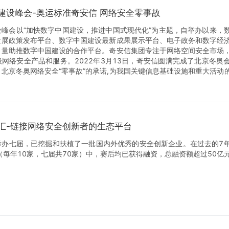
建设峰会-奥运标准奇安信 网络安全零事故
设峰会以“加快数字中国建设，推进中国式现代化”为主题，自举办以来，
发展政策发布平台、数字中国建设最新成果展示平台、电子政务和数字经
力量助推数字中国建设的合作平台。奇安信集团专注于网络空间安全市场
网络安全产品和服务。2022年3月13日，奇安信圆满完成了北京冬奥
北京冬奥网络安全“零事故”的承诺,为我国关键信息基础设施和重大活动
。此次峰会奇安信集团将围绕“奥运标准奇安信 网络安全零事故”的主题
汇-链接网络安全创新者的生态平台
举办七届，已挖掘和扶植了一批国内外优秀的安全创新企业。在过去的7
（每年10家，七届共70家）中，赛后均已获得融资，总融资额超过50亿