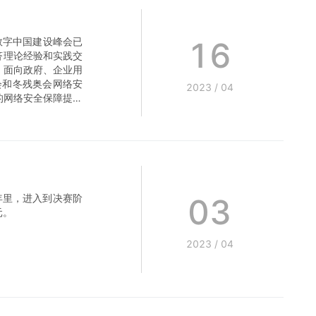
16
数字中国建设峰会已
济理论经验和实践交
，面向政府、企业用
会和冬残奥会网络安
2023
/
04
的网络安全保障提供
参与众多环节。
03
年里，进入到决赛阶
元。
2023
/
04