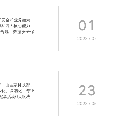
01
将安全和业务融为一
略”四大核心能力，
为合规、数据安全保
2023
/
07
23
”，由国家科技部、
际化、高端化、专业
配套活动6大板块，
2023
/
05
网络安全保障任务，
络安全零事故”的主
，并参与论坛众多环