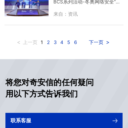
BCS系列活动-冬奥网络安全“零
析，并提供专业化的处置及整改建议。
事故”宣传周的首日“中国模式”峰
来自：资讯
会上，奇安信发布了全新的
态势
感知
研判
系统
。这是奇安信首次
公开分享北京冬奥会“零事故”经
验，也是
态势
感知
研判
系统
的公
<
>
1
2
3
4
5
6
上一页
下一页
开发布。发布会上，奇安信集团
态势
感知
首席
研判
专家、冬奥网
络安全“零事故”宣讲团专家赵晋
龙，就
研判
系统
如何为冬奥网络
安全保障和政企客户网络安全保
障工作中提供快准稳的
态势
感知
将您对奇安信的任何疑问
研判
服务，和如何全面提...
用以下方式告诉我们
联系客服