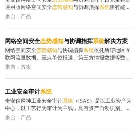
通用版网络空间安全
态势
感知
与协调指挥
系统
所有能
力，同时符合安全监管信创体系建设需求，搭配奇安信
来自：产品
其它信创安全产品，为用户提供信创场景整体解决方
案。
网络空间安全
态势
感知
与协调指挥
系统
解决方案
网络空间安全
态势
感知
与协调指挥
系统
依托所辖地区互
联网流量数据、重点单位报送、第三方情报数据等数据
源，运用大数据、数据治理、数据建模等新技术手段，
来自：方案
设计资产信息汇聚、安全信息接入、威胁监测与
态势
感
知
、风险预警和事件通报、网络安全事件协同处置和协
调指挥等六大功能，为监管部门打造网络空间安全的一
工业安全审计
系统
体化的综合治理体系，实现区域网信工作 “一体化指
奇安信网神工业安全审计
系统
（ISAS）是以工业资产为
挥”，推动社会治理体系和治理能力现代化。
中心，以工艺行为审计为主线，具有资产自动识别、漏
洞无损发现、工业协议合规审计、工艺异常行为分析等
来自：产品
核心功能的IT/OT一体化工业安全审计
系统
，帮助工业
企业对生产网进行威胁发现和持续风险监测，还能作为
工业安全
态势
感知
与管理平台的专业工控探针，为其提