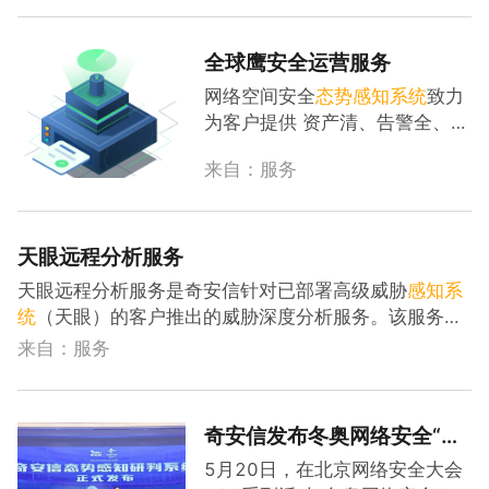
计等核心功能的IT/OT一体化工业安全监测审计
系统
，
同时为工业安全
态势
感知
与管理平台提供持续安全检测
全球鹰安全运营服务
与审计数据，为工业企业进行全面的安全管理和分析提
网络空间安全
态势
感知
系统
致力
供数据支撑。
为客户提供 资产清、告警全、事
件准、专项快 的一站式服务,为
来自：服务
客户提供包含资产类、网站类、
FGHK类、风险预警类告警信息,
告警运营1、网站漏洞验证针对
态势
感知
系统
云端推送的网站安
天眼远程分析服务
全漏洞进行漏洞审核或验证
天眼远程分析服务是奇安信针对已部署高级威胁
感知
系
统
（天眼）的客户推出的威胁深度分析服务。该服务依
托奇安信云端威胁情报、补天漏洞平台、安全响应中
来自：服务
心、实战攻防经验，由专业的威胁分析团队通过远程方
式对天眼设备的告警日志及网络日志进行实时的分析和
研判
，分析出APT事件、攻击成功事件、服务器失陷事
奇安信发布冬奥网络安全“零
件、敏感信息泄露事件、扩散性恶意软件事件、资产脆
事故”
态势
感知
研判
系统
5月20日，在北京网络安全大会
弱性事件，进一步开展威胁溯源、失陷原因及影响分