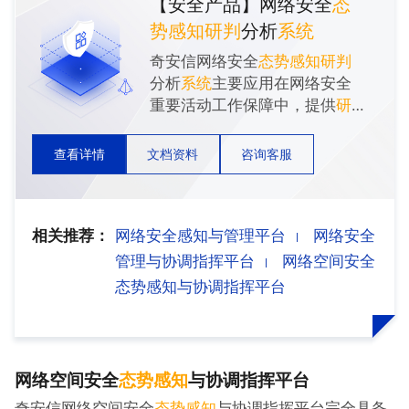
【安全产品】网络安全
态
势
感知
研判
分析
系统
奇安信网络安全
态势
感知
研判
分析
系统
主要应用在网络安全
重要活动工作保障中，提供
研
判
分析、指挥、决策的能力。
系统
以实战为目标，满足不同
查看详情
文档资料
咨询客服
研判
业务场景的构建，具备汇
数据、去噪音、找异常、补数
据、做
研判
、下指令、做总结
相关推荐：
网络安全感知与管理平台
网络安全
等业务功能，为客户及时掌握
安全情况并快速进行决策提供
管理与协调指挥平台
网络空间安全
帮助和支撑。在重大活动保障
态势感知与协调指挥平台
和应急事件处置过程中，
系统
能够真正做到精确打击、精准
防控，更高效地提供安全保障
能力。
网络空间安全
态势
感知
与协调指挥平台
奇安信网络空间安全
态势
感知
与协调指挥平台完全具备