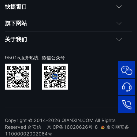
客户
快捷窗口
媒体朋友
如何购买
旗下网站
合作伙伴
成为伙伴
网神
关于我们
求职者
产品注册与激活
网康
公司简介
95015服务热线
微信公众号
样本上报
技术研究院
公司新闻
奇安信天守安全软件
威胁情报中心
发展历程
95015
网络安
顽固病毒专杀工具
补天漏洞响应平台
全服务
联系我们
热线
NOX 安全监测
在线客
廉洁举报
进出口合规声明
Copyright © 2014-2026 QIANXIN.COM All Rights
服
95015
Reserved 奇安信
京ICP备16020626号-8
京公网安备
11000002002064号