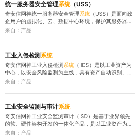
统一服务器安全管理
系统
（USS）
供持续安全检测与审计数据。
奇安信网神统一服务器安全管理
系统
（USS）是面向政
企用户的虚拟化、云、数据中心环境，保护其服务器、
虚拟机、云主机、容器等IT基础设施安全的产品。通过
来自：产品
网络微隔离、多引擎协同文件防护、主机网络入侵防御
等防护方式，消除工作负载中的恶意扫描、漏洞攻击、
病毒感染及横向传播等安全威胁，结合安全
态势
感知
及
工业入侵检测
系统
可视化能力，对安全风险进行统一分析和展现。
奇安信网神工业入侵检测
系统
（IIDS）是以工业资产为
中心，以安全风险监测为主线，具有资产自动识别、漏
洞无损发现、威胁实时检测等核心功能的IT/OT一体化
来自：产品
工业入侵检测
系统
，还能为工业安全
态势
感知
与管理平
台提供持续安全监测数据，为工业企业进行全面的工业
安全管理和分析提供数据支撑。
工业安全监测与审计
系统
奇安信网神工业安全监测审计（ISD）是基于业界领先
的软、硬件架构开发的一体化产品，是以工业资产为中
心，以安全风险监测为主线，具有资产自动识别、漏洞
来自：产品
无损发现、威胁实时检测、行为异常分析、工业协议审