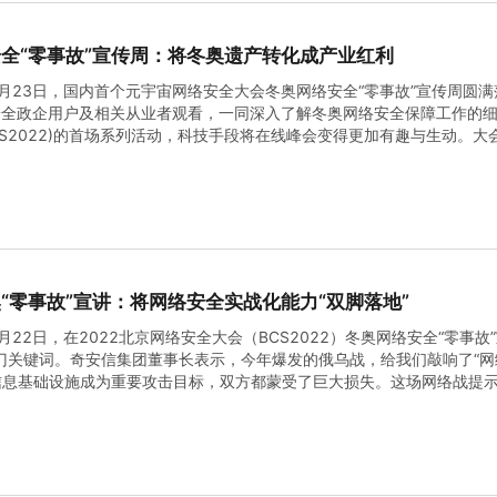
安全“零事故”宣传周：将冬奥遗产转化成产业红利
月23日，国内首个元宇宙网络安全大会冬奥网络安全“零事故”宣传周圆
安全政企用户及相关从业者观看，一同深入了解冬奥网络安全保障工作的细
CS2022)的首场系列活动，科技手段将在线峰会变得更加有趣与生动。大
时空的界限，打开百度希壤平台后，可以以自己的虚拟身份加入到峰会中，
“零事故”宣讲：将网络安全实战化能力“双脚落地”
22日，在2022北京网络安全大会（BCS2022）冬奥网络安全“零事故
门关键词。奇安信集团董事长表示，今年爆发的俄乌战，给我们敲响了“网
信息基础设施成为重要攻击目标，双方都蒙受了巨大损失。这场网络战提
要看效果、看实战。01后冬奥时代，网络安全向实战化时代迈进网络安全是