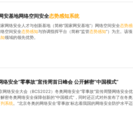
网安基地网络空间安全
态势
感知
系统
家网络安全人才与创新基地（简称“国家网安基地”）网络空间安全
态势
感
网络空间安全
态势
感知
与协调指挥平台（简称“监管
态势
感知
”）为主。该
感知
领域的领先优势。
奥网络安全“零事故”宣传周首日峰会 公开解密“中国模式”
2北京网络安全大会（BCS2022）冬奥网络安全“零事故”宣传周暨网络安全
解密冬奥网络安全保障创新的“中国模式”，同时还正式对外发布了在冬
研判
系统
。“北京冬奥的网络安全‘零事故’标志着我国的网络安全防护水平迈
信冬奥网络安全保障总指挥齐向东表示，自2010年温哥华冬奥会以来，连.