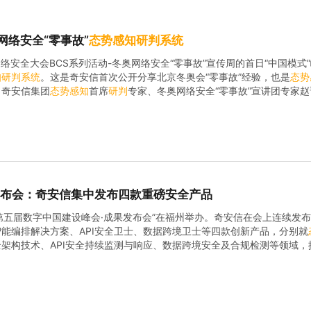
网络安全“零事故”
态势
感知
研判
系统
网络安全大会BCS系列活动-冬奥网络安全“零事故”宣传周的首日“中国模式
知
研判
系统
。这是奇安信首次公开分享北京冬奥会“零事故”经验，也是
态势
，奇安信集团
态势
感知
首席
研判
专家、冬奥网络安全“零事故”宣讲团专家
全保障和政企客户网络安全保障工作中提供快准稳的
态势
感知
研判
服务，和
发布会：奇安信集中发布四款重磅安全产品
，“第五届数字中国建设峰会·成果发布会”在福州举办。奇安信在会上连续发
能编排解决方案、API安全卫士、数据跨境卫士等四款创新产品，分别就
架构技术、API安全持续监测与响应、数据跨境安全及合规检测等领域，
案。依托冬奥实践成果打造专家级
研判
分析平台“网络安全告警的本质是存在