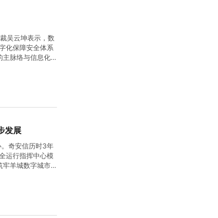
总裁吴云坤表示，数
数字化保障安全体系
的主脉络与信息化
深度融合，数据成为
步发展
办。奇安信历时3年
全运行指挥中心模
筑牢羊城数字城市
全
态势
感知
及安全...