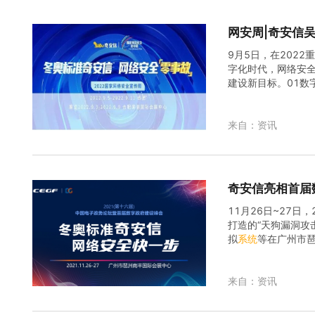
网安周|奇安信
9月5日，在202
字化时代，网络安全
建设新目标。01
发展、信息化与业
业...
来自：资讯
奇安信亮相首届
11月26日~27
打造的“天狗漏洞攻
拟
系统
等在广州市
发展安全底板作为
来自：资讯