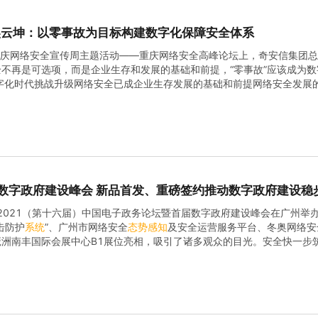
吴云坤：以零事故为目标构建数字化保障安全体系
2重庆网络安全宣传周主题活动——重庆网络安全高峰论坛上，奇安信集团
不再是可选项，而是企业生存和发展的基础和前提，“零事故”应该成为
数字化时代挑战升级网络安全已成企业生存发展的基础和前提网络安全发展
务的发展紧密相关。数字化时代，随着数字化业务的开展，业务与信息化
数字政府建设峰会 新品首发、重磅签约推动数字政府建设稳
日，2021（第十六届）中国电子政务论坛暨首届数字政府建设峰会在广州举
击防护
系统
”、广州市网络安全
态势
感知
及安全运营服务平台、冬奥网络安
琶洲南丰国际会展中心B1展位亮相，吸引了诸多观众的目光。安全快一步
目前全国唯一以数字政府为主题的高峰论坛，奇安信展示了广州市网络安