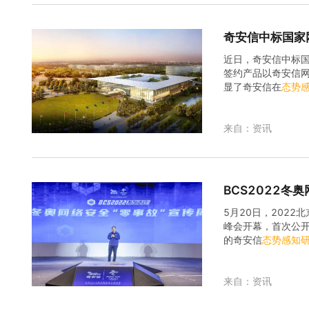
奇安信中标国家
近日，奇安信中标国
签约产品以奇安信
显了奇安信在
态势
来自：资讯
BCS2022冬
5月20日，202
峰会开幕，首次公开
的奇安信
态势
感知
信集团董事长、奇安
来自：资讯