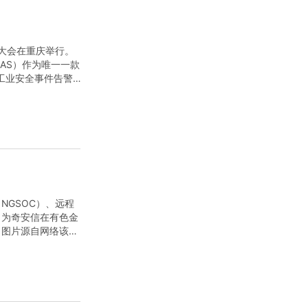
大会在重庆举行。
MAS）作为唯一一款
工业安全事件告警
承了奇安信在态.
NGSOC）、远程
，为奇安信在有色金
。图片源自网络该有
研设计、井巷施工、