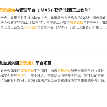
态势
感知
与管理平台（IMAS）获评“创新工业软件”
学会、重庆市科学技术协会主办，重庆邮电大学承办的2023中国自动化
学会公布了“创新工业软件”奖，奇安信工业安全
态势
感知
与管理平台（I
。奇安信工业安全
态势
感知
与管理平台（IMAS），是以工业资产为核心，
业业务
系统
可用为目标，服务工业企业安全分析与统一运营的平台。平台继
色金属集团
态势
感知
平台项目
某有色金属集团
态势
感知
平台项目，涵盖
态势
感知
与安全运营平台（简称：
终端安全管理
系统
）、安全准入、智慧防火墙等安全产品。该项目的实施
立了新的标杆案例，更为行业用户安全运营建设提供非常重要的参考价值
以有色金属为核心主业，以化工、装备制造为相关主业，集地质勘探、科