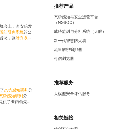
推荐产品
态势感知与安全运营平台
（NGSOC）
”峰会上，奇安信发
威胁监测与分析系统（天眼）
感知
研判
系统
的公
赵晋龙，就
研判
系统
新一代智慧防火墙
如何全面提...
流量解密编排器
可信浏览器
推荐服务
布了
态势
感知
研判
分
大模型安全评估服务
态势
感知
研判
分
提供了业内领先的
一个明确的威...
相关链接
信创安全专题