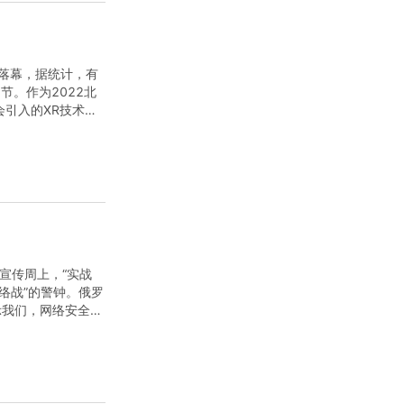
满落幕，据统计，有
节。作为2022北
会引入的XR技术、
将虚拟...
”宣传周上，“实战
络战”的警钟。俄罗
示我们，网络安全水
攻防...